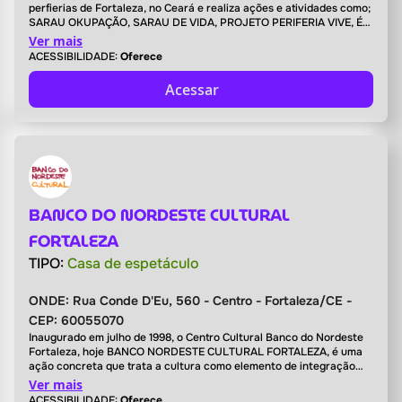
perfierias de Fortaleza, no Ceará e realiza ações e atividades como;
SARAU OKUPAÇÃO, SARAU DE VIDA, PROJETO PERIFERIA VIVE, É
SAL FESTIVAL e etc. Temos também a Biblioteca Comunitária
Ver mais
Okupação e realizamos atividades em parceria com outros projetos,
ACESSIBILIDADE:
Oferece
coletivos e associações com Teatro e Percussão.
Acessar
BANCO DO NORDESTE CULTURAL
FORTALEZA
TIPO:
Casa de espetáculo
ONDE:
Rua Conde D'Eu, 560 - Centro - Fortaleza/CE -
CEP: 60055070
Inaugurado em julho de 1998, o Centro Cultural Banco do Nordeste
Fortaleza, hoje BANCO NORDESTE CULTURAL FORTALEZA, é uma
ação concreta que trata a cultura como elemento de integração
para o desenvolvimento e estabelece pontes entre os vários
Ver mais
saberes. É também um espaço onde se permite experimentar a
ACESSIBILIDADE:
Oferece