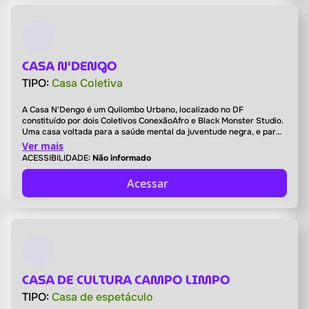
CASA N'DENGO
TIPO:
Casa Coletiva
A Casa N'Dengo é um Quilombo Urbano, localizado no DF
constituído por dois Coletivos ConexãoAfro e Black Monster Studio.
Uma casa voltada para a saúde mental da juventude negra, e para
produção cultural e artistica de jovens negros e periféricos. Focada
Ver mais
na acessibilização de recursos e conectividade afetiva enxergando
ACESSIBILIDADE:
Não informado
a coletividade como Tecnologia ancestral.
Acessar
CASA DE CULTURA CAMPO LIMPO
TIPO:
Casa de espetáculo