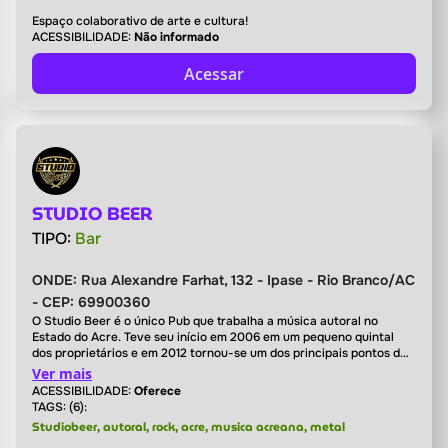
Espaço colaborativo de arte e cultura!
ACESSIBILIDADE:
Não informado
Acessar
STUDIO BEER
TIPO:
Bar
ONDE:
Rua Alexandre Farhat, 132 - Ipase - Rio Branco/AC
- CEP: 69900360
O Studio Beer é o único Pub que trabalha a música autoral no
Estado do Acre. Teve seu início em 2006 em um pequeno quintal
dos proprietários e em 2012 tornou-se um dos principais pontos de
culturas do Acre.
Ver mais
ACESSIBILIDADE:
Oferece
TAGS: (6):
Studiobeer, autoral, rock, acre, musica acreana, metal