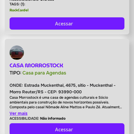
diversidade de conceitos e estilos por meio de programação
TAGS: (1):
GRATUITA e de qualidade.
RockCordel
Acessar
CASA MORROSTOCK
TIPO:
Casa para Agendas
ONDE:
Estrada Muckenthal, 4675, sítio - Muckenthal -
Morro Reuter/RS - CEP: 93990-000
Casa Morrostock é uma casa de agendas culturais e Sócio
ambientais para construção de novos horizontes possíveis.
Composta pelo casal Nômade Aline Mattos e Paulo Zé. Atualmente
baseada em Morro Reuter na encosta da serra gaúcha.
Ver mais
ACESSIBILIDADE:
Não informado
Acessar