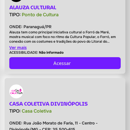
ALAUZA CULTURAL
TIPO:
Ponto de Cultura
ONDE:
Paranaguá/PR
Alauza tem como principal iniciativa cultural o Forró da Maré,
mostra musical com foco no ritmo da Cultura Popular, o Forró, em
conexão com os costumes e tradições do povo do Litoral do
Paraná. Idealizado em 2018, surgiu na ocupação cultural de
Ver mais
espaços fechados privados viabilizado através da cobrança de
ACESSIBILIDADE:
Não informado
ingressos, transcendendo para ocupação de espaços públicos a
céu aberto, passando a ser viabil
Acessar
CASA COLETIVA DIVINÓPOLIS
TIPO:
Casa Coletiva
ONDE:
Rua João Morato de Faria, 11 - Centro -
Divinópolis/MG - CEP: 35.500-615