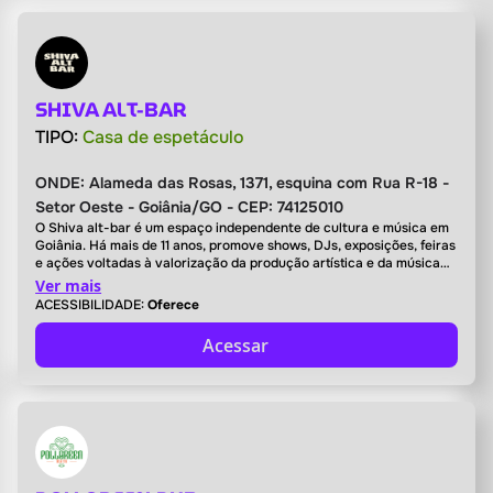
SHIVA ALT-BAR
TIPO:
Casa de espetáculo
ONDE:
Alameda das Rosas, 1371, esquina com Rua R-18 -
Setor Oeste - Goiânia/GO - CEP: 74125010
O Shiva alt-bar é um espaço independente de cultura e música em
Goiânia. Há mais de 11 anos, promove shows, DJs, exposições, feiras
e ações voltadas à valorização da produção artística e da música
autoral. Integrante da Rota Cerrado, atua como ponto de encontro
Ver mais
entre artistas, produtores e público, fortalecendo a circulação
ACESSIBILIDADE:
Oferece
cultural e a cena independente.
Acessar