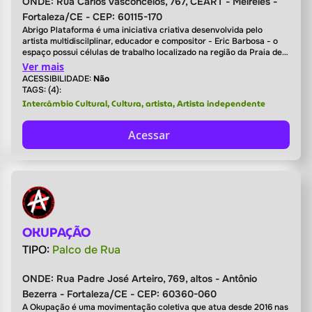
ONDE:
Rua Carlos Vasconcelos, 767, CEART - Meireles -
Fortaleza/CE - CEP: 60115-170
Abrigo Plataforma é uma iniciativa criativa desenvolvida pelo
artista multidiscilplinar, educador e compositor - Eric Barbosa - o
espaço possui células de trabalho localizado na região da Praia de
Iracema e Centro na cidade de Fortaleza (Ceará, Brasil); suas ações
Ver mais
tem base em arte, ciência, cultura e tecnologia.
ACESSIBILIDADE:
Não
TAGS: (4):
Intercâmbio Cultural, Cultura, artista, Artista independente
Acessar
OKUPAÇÃO
TIPO:
Palco de Rua
ONDE:
Rua Padre José Arteiro, 769, altos - Antônio
Bezerra - Fortaleza/CE - CEP: 60360-060
A Okupação é uma movimentação coletiva que atua desde 2016 nas