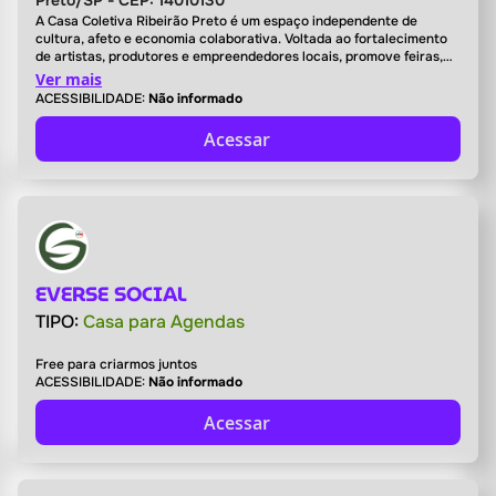
Preto/SP - CEP: 14010130
A Casa Coletiva Ribeirão Preto é um espaço independente de
cultura, afeto e economia colaborativa. Voltada ao fortalecimento
de artistas, produtores e empreendedores locais, promove feiras,
oficinas, encontros e ações formativas. Mais que um lugar físico, é
Ver mais
um ponto de apoio à criação, à autonomia e às trocas que
ACESSIBILIDADE:
Não informado
movimentam a cena cultural da cidade.
Acessar
EVERSE SOCIAL
TIPO:
Casa para Agendas
Free para criarmos juntos
ACESSIBILIDADE:
Não informado
Acessar