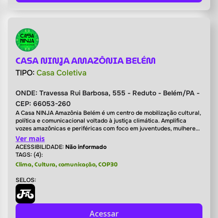
CASA NINJA AMAZÔNIA BELÉM
TIPO:
Casa Coletiva
ONDE:
Travessa Rui Barbosa, 555 - Reduto - Belém/PA -
CEP: 66053-260
A Casa NINJA Amazônia Belém é um centro de mobilização cultural,
política e comunicacional voltado à justiça climática. Amplifica
vozes amazônicas e periféricas com foco em juventudes, mulheres,
povos indígenas, LGBTQIAP+ e comunidades tradicionais. Rumo à
Ver mais
COP30, é base estratégica de ação e articulação na capital
ACESSIBILIDADE:
Não informado
paraense.
TAGS: (4):
Clima, Cultura, comunicação, COP30
SELOS:
Acessar