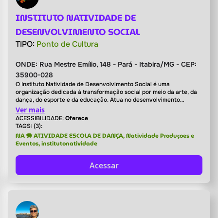
INSTITUTO NATIVIDADE DE
DESENVOLVIMENTO SOCIAL
TIPO:
Ponto de Cultura
ONDE:
Rua Mestre Emílio, 148 - Pará - Itabira/MG - CEP:
35900-028
O Instituto Natividade de Desenvolvimento Social é uma
organização dedicada à transformação social por meio da arte, da
dança, do esporte e da educação. Atua no desenvolvimento
humano de crianças, adolescentes e famílias, promovendo inclusão,
Ver mais
cidadania, autoestima e oportunidades, utilizando a cultura e o
ACESSIBILIDADE:
Oferece
movimento como ferramentas de formação e impacto social.
TAGS: (3):
NA 🪗 ATIVIDADE ESCOLA DE DANÇA, Natividade Produçoes e
Eventos, institutonatividade
Acessar