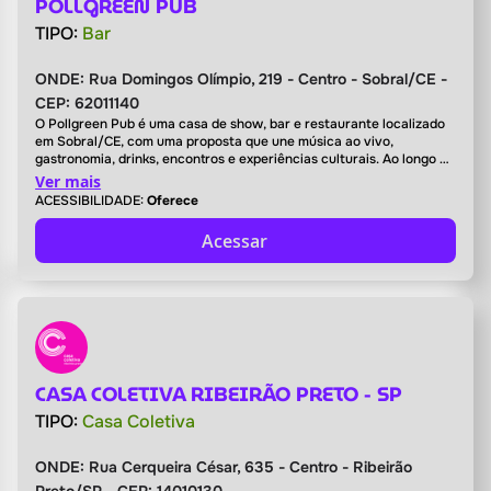
POLLGREEN PUB
TIPO:
Bar
ONDE:
Rua Domingos Olímpio, 219 - Centro - Sobral/CE -
CEP: 62011140
O Pollgreen Pub é uma casa de show, bar e restaurante localizado
em Sobral/CE, com uma proposta que une música ao vivo,
gastronomia, drinks, encontros e experiências culturais. Ao longo de
sua trajetória, consolidou-se como um espaço democrático,
Ver mais
alternativo e acolhedor, recebendo diferentes públicos e estilos
ACESSIBILIDADE:
Oferece
musicais, sempre valorizando a cena local, a diversidade e a
energia da noite sobralense
Acessar
CASA COLETIVA RIBEIRÃO PRETO - SP
TIPO:
Casa Coletiva
ONDE:
Rua Cerqueira César, 635 - Centro - Ribeirão