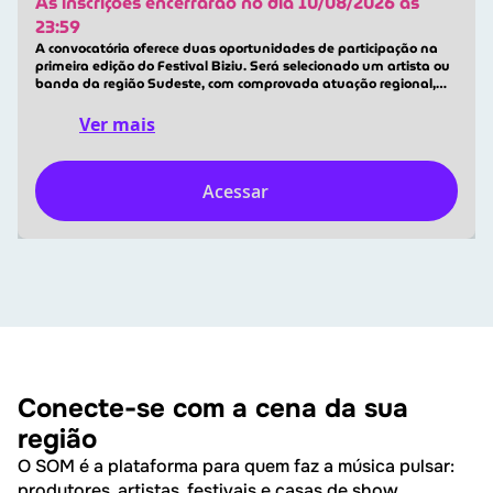
As inscrições encerrarão no dia 10/08/2026 às
23:59
A convocatória oferece duas oportunidades de participação na
primeira edição do Festival Biziu. Será selecionado um artista ou
banda da região Sudeste, com comprovada atuação regional,
que receberá cachê de R$ 5.000,00, além de hospedagem e
alimentação, e um artista ou banda de atuação nacional, com...
Ver mais
Acessar
Conecte-se com a cena da sua
região
O SOM é a plataforma para quem faz a música pulsar:
produtores, artistas, festivais e casas de show.